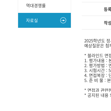
역대경쟁률
등
자료실
작
2025학년도 
예상질문은 첨
* 블라인드 면
1. 평가내용 :
2. 평가방법 :
3. 시험시간 : 
4. 면접복장 :
5. 준 비 물 
​​* 면접과 
* 공지된 내용