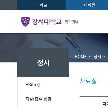
대학교
대학원
HOME
>
정시
>
정시
자료실
모집요강
지원(점수)현황
제