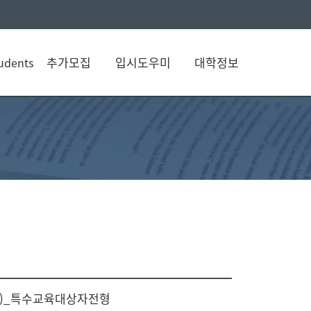
추가모집
입시도우미
대학정보
udents
과)_특수교육대상자전형