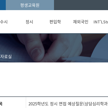
평생교육원
수시
정시
편입학
재외국민
INT'LSt
자료실
목
2025학년도 정시 면접 예상질문(상담심리학